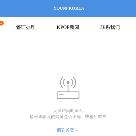
YOUNI KOREA
ew
签证办理
KPOP新闻
联系我们
方
无法访问此页面
请检查输入的网址是否正确，或稍后重试
回到首页