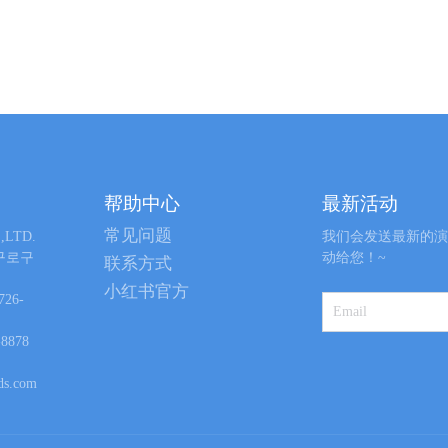
帮助中心
最新活动
常见问题
,LTD.
我们会发送最新的演
구로구
动给您！~
联系方式
小红书官方
26-
8878
ds.com