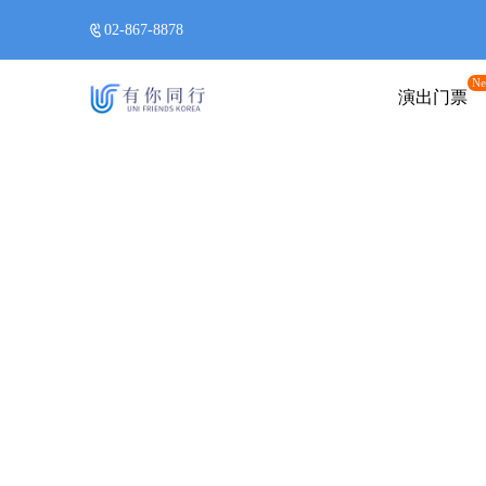
02-867-8878
N
演出门票
KPOP演唱会
日本签证
KPOP演唱会
日本签证
小红书官方
小红书官
打歌生放
台湾入台证
打歌生放
台湾入台证
联系方式
联系方式
往期热销
往期热销
即将上架
即将上架